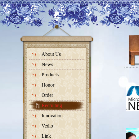
About Us
News
Products
Honor
Order
Recruiting
Innovation
Vedio
Link