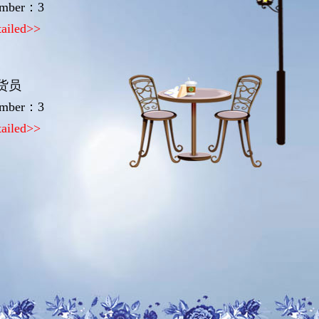
mber：3
tailed>>
货员
mber：3
tailed>>