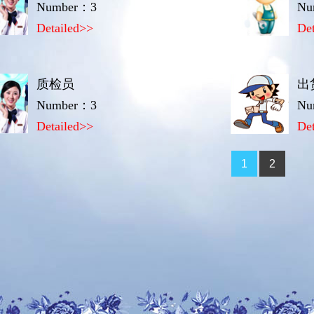
Number：3
Nu
Detailed>>
De
质检员
出
Number：3
Nu
Detailed>>
De
1
2